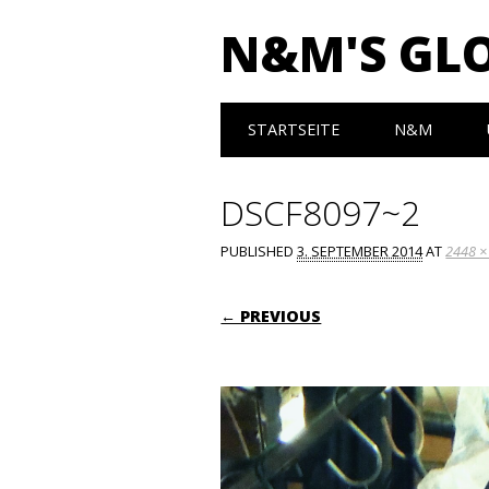
N&M'S GL
Main menu
Skip to content
STARTSEITE
N&M
DSCF8097~2
PUBLISHED
3. SEPTEMBER 2014
AT
2448 ×
← PREVIOUS