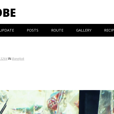
OBE
UPDATE
POSTS
ROUTE
GALLERY
RECI
 3264
IN
Bangkok