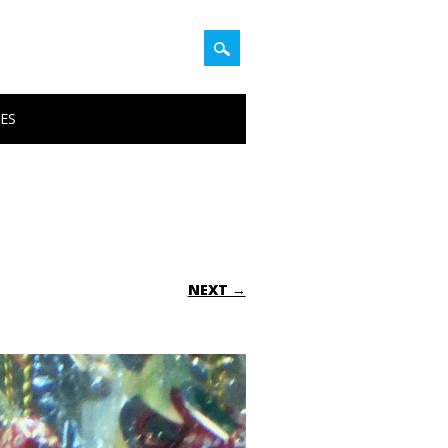
PES
NEXT →