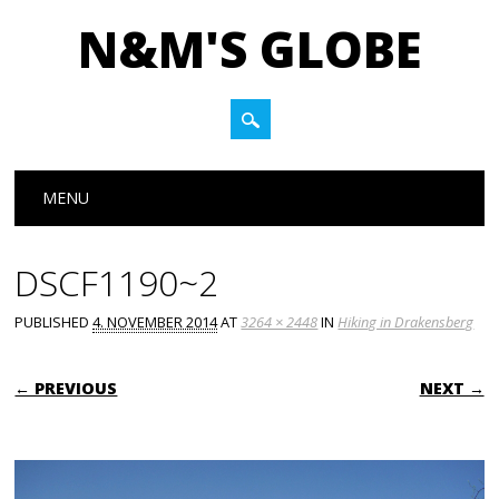
N&M'S GLOBE
Main menu
Skip to content
MENU
DSCF1190~2
PUBLISHED
4. NOVEMBER 2014
AT
3264 × 2448
IN
Hiking in Drakensberg
← PREVIOUS
NEXT →