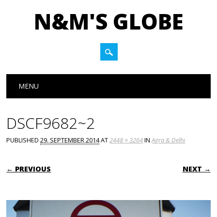
N&M'S GLOBE
Main menu
Skip to content
MENU
DSCF9682~2
PUBLISHED
29. SEPTEMBER 2014
AT
2448 × 3264
IN
Agra & Delhi
← PREVIOUS
NEXT →