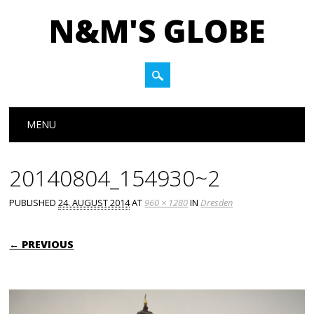
N&M'S GLOBE
Main menu
Skip to content
MENU
20140804_154930~2
PUBLISHED
24. AUGUST 2014
AT
960 × 1280
IN
Dresden
← PREVIOUS