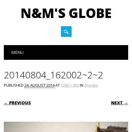
N&M'S GLOBE
Main menu
Skip to content
MENU
20140804_162002~2~2
PUBLISHED
24. AUGUST 2014
AT
1280 × 960
IN
Dresden
← PREVIOUS
NEXT →