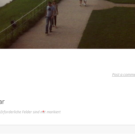
Post a comme
ar
Erforderliche Felder sind mit
*
markiert