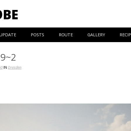
OBE
UPDATE
POSTS
ROUTE
GALLERY
RECI
29~2
60
IN
Dresden