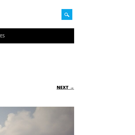
PES
NEXT →