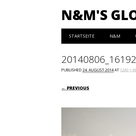
N&M'S GL
Main menu
Skip to content
STARTSEITE
N&M
20140806_1619
PUBLISHED
24. AUGUST 2014
AT
1280 × 9
← PREVIOUS