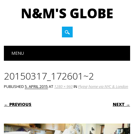
N&M'S GLOBE
Main menu
Skip to content
MENU
20150317_172601~2
PUBLISHED
5. APRIL 2015
AT
1280 × 960
IN
Flying home via NYC & London
← PREVIOUS
NEXT →