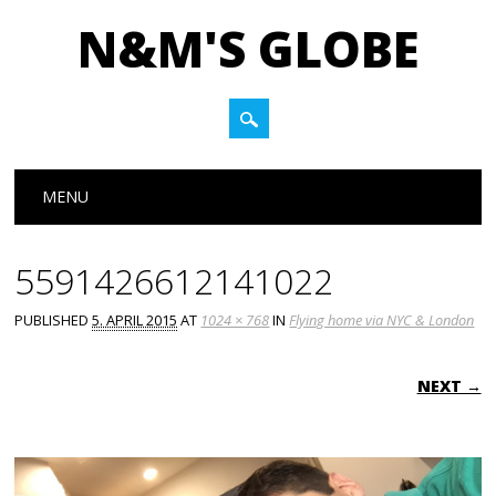
N&M'S GLOBE
Main menu
Skip to content
MENU
5591426612141022
PUBLISHED
5. APRIL 2015
AT
1024 × 768
IN
Flying home via NYC & London
NEXT →