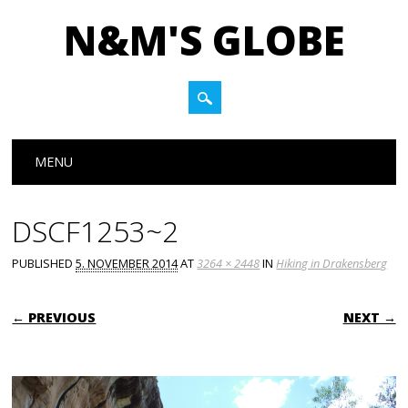
N&M'S GLOBE
Main menu
Skip to content
MENU
DSCF1253~2
PUBLISHED
5. NOVEMBER 2014
AT
3264 × 2448
IN
Hiking in Drakensberg
← PREVIOUS
NEXT →