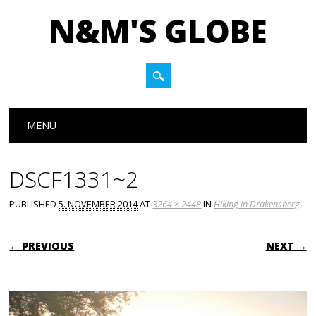
N&M'S GLOBE
Main menu
Skip to content
MENU
DSCF1331~2
PUBLISHED
5. NOVEMBER 2014
AT
3264 × 2448
IN
Hiking in Drakensberg
← PREVIOUS
NEXT →