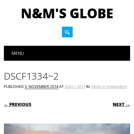
N&M'S GLOBE
Main menu
Skip to content
MENU
DSCF1334~2
PUBLISHED
5. NOVEMBER 2014
AT
3264 × 2037
IN
Hiking in Drakensberg
← PREVIOUS
NEXT →