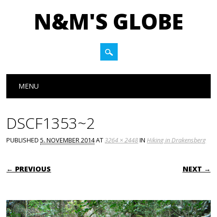
N&M'S GLOBE
Main menu
Skip to content
MENU
DSCF1353~2
PUBLISHED
5. NOVEMBER 2014
AT
3264 × 2448
IN
Hiking in Drakensberg
← PREVIOUS
NEXT →