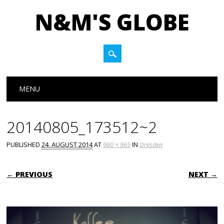
N&M'S GLOBE
Main menu
Skip to content
MENU
20140805_173512~2
PUBLISHED
24. AUGUST 2014
AT
960 × 965
IN
Dresden
← PREVIOUS
NEXT →