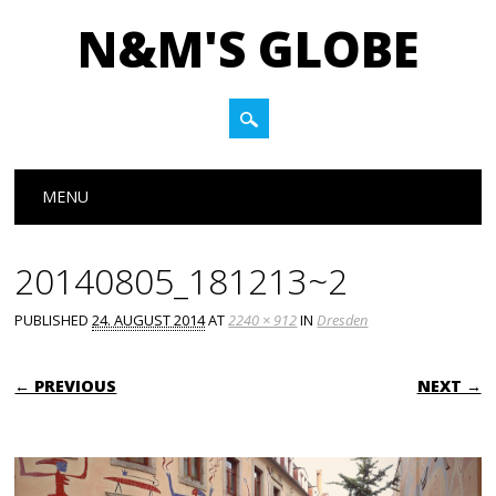
N&M'S GLOBE
Main menu
Skip to content
MENU
20140805_181213~2
PUBLISHED
24. AUGUST 2014
AT
2240 × 912
IN
Dresden
← PREVIOUS
NEXT →