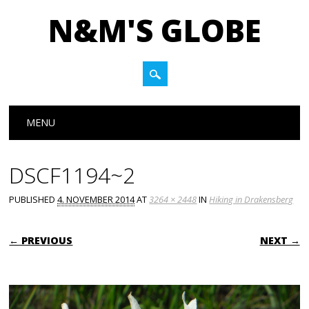
N&M'S GLOBE
Main menu
Skip to content
MENU
DSCF1194~2
PUBLISHED
4. NOVEMBER 2014
AT
3264 × 2448
IN
Hiking in Drakensberg
← PREVIOUS
NEXT →